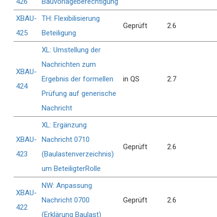
426
Bauvorlageberechtigung
XBAU-
TH: Flexibilisierung
Geprüft
2.6
425
Beteiligung
XL: Umstellung der
Nachrichten zum
XBAU-
Ergebnis der formellen
in QS
2.7
424
Prüfung auf generische
Nachricht
XL: Ergänzung
XBAU-
Nachricht 0710
Geprüft
2.6
423
(Baulastenverzeichnis)
um BeteiligterRolle
NW: Anpassung
XBAU-
Nachricht 0700
Geprüft
2.6
422
(Erklärung Baulast)