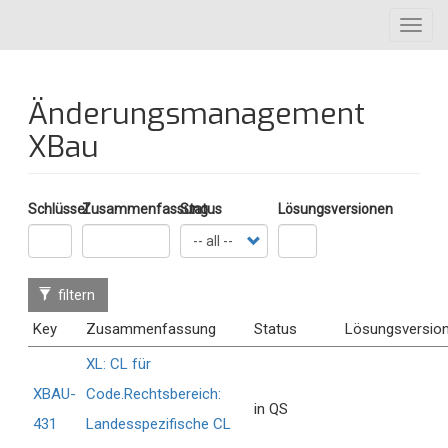
Direkt
Toggl
zum
navig
Inhalt
Änderungsmanagement
XBau
Schlüssel
Zusammenfassung
Status
Lösungsversionen
filtern
Key
Zusammenfassung
Status
Lösungsversio
XL: CL für
XBAU-
Code.Rechtsbereich:
in QS
431
Landesspezifische CL