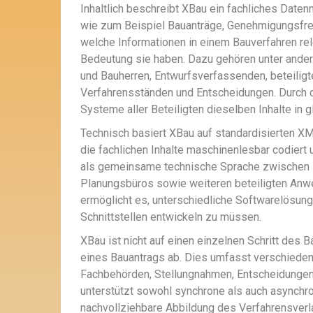
Inhaltlich beschreibt XBau ein fachliches Date
wie zum Beispiel Bauanträge, Genehmigungsfre
welche Informationen in einem Bauverfahren rel
Bedeutung sie haben. Dazu gehören unter and
und Bauherren, Entwurfsverfassenden, beteilig
Verfahrensständen und Entscheidungen. Durch di
Systeme aller Beteiligten dieselben Inhalte in 
Technisch basiert XBau auf standardisierten X
die fachlichen Inhalte maschinenlesbar codier
als gemeinsame technische Sprache zwischen B
Planungsbüros sowie weiteren beteiligten Anwe
ermöglicht es, unterschiedliche Softwarelösung
Schnittstellen entwickeln zu müssen.
XBau ist nicht auf einen einzelnen Schritt des
eines Bauantrags ab. Dies umfasst verschiede
Fachbehörden, Stellungnahmen, Entscheidungen
unterstützt sowohl synchrone als auch asynchr
nachvollziehbare Abbildung des Verfahrensverl