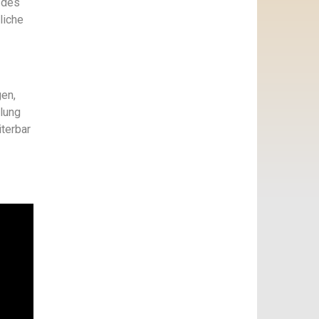
 des
liche
gen,
klung
iterbar