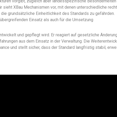
rukturen vorgibt, zugleich aber landesspezifische Besonderheiten
r sieht XBau Mechanismen vor, mit denen unterschiedliche recht
ie grundsätzliche Einheitlichkeit des Standards zu gefährden.
rübergreifenden Einsatz als auch für die Umsetzung
entwickelt und gepflegt wird. Er reagiert auf gesetzliche Änderun
fahrungen aus dem Einsatz in der Verwaltung. Die Weiterentwic
ce und stellt sicher, dass der Standard langfristig stabil, erwe