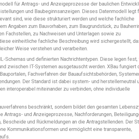
nmodell für Antrags- und Anzeigeprozesse der baulichen Entwickl
istellungen und Baubeginnsanzeigen. Dieses Datenmodell legt f
evant sind, wie diese strukturiert werden und welche fachliche
erem Angaben zum Bauvorhaben, zum Baugrundstück, zu Bauherri
ten Fachstellen, zu Nachweisen und Unterlagen sowie zu
ese einheitliche fachliche Beschreibung wird sichergestellt, da
gleicher Weise verstehen und verarbeiten.
ML-Schemas und definierten Nachrichtentypen. Diese legen fest,
t und zwischen IT-Systemen ausgetauscht werden. XBau fungiert 
auportalen, Fachverfahren der Bauaufsichtsbehörden, Systeme
ndungen. Der Standard ist dabei system- und herstellerneutral 
en interoperabel miteinander zu verbinden, ohne individuelle
 Bauverfahrens beschränkt, sondern bildet den gesamten Lebensz
ne Antrags- und Anzeigeprozesse, Nachforderungen, Beteiligung
, Bescheide und Rückmeldungen an die Antragstellenden. Der S
one Kommunikationsformen und ermöglicht eine transparente,
aufs.