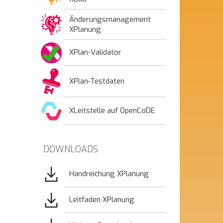
Änderungsmanagement
XPlanung
XPlan-Validator
XPlan-Testdaten
XLeitstelle auf OpenCoDE
DOWNLOADS
Bild
Handreichung XPlanung
Bild
Leitfaden XPlanung
Bild