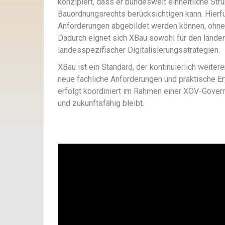
konzipiert, dass er bundesweit einheitliche St
Bauordnungsrechts berücksichtigen kann. Hierfü
Anforderungen abgebildet werden können, ohne d
Dadurch eignet sich XBau sowohl für den lände
landesspezifischer Digitalisierungsstrategien.
XBau ist ein Standard, der kontinuierlich weiter
neue fachliche Anforderungen und praktische Er
erfolgt koordiniert im Rahmen einer XÖV-Governan
und zukunftsfähig bleibt.