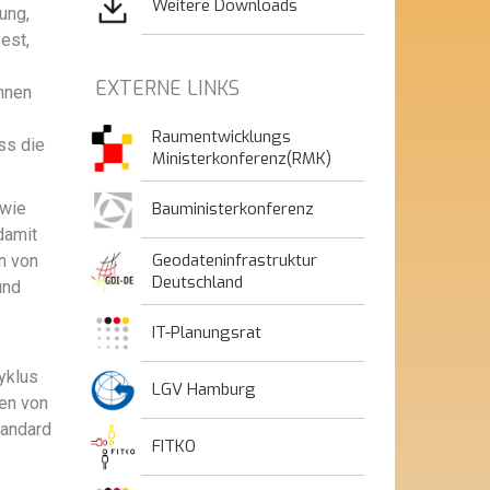
Weitere Downloads
ung,
est,
EXTERNE LINKS
nnen
Raumentwicklungs
ss die
Ministerkonferenz(RMK)
Bauministerkonferenz
 wie
damit
Geodateninfrastruktur
n von
Deutschland
und
IT-Planungsrat
yklus
LGV Hamburg
en von
tandard
FITKO