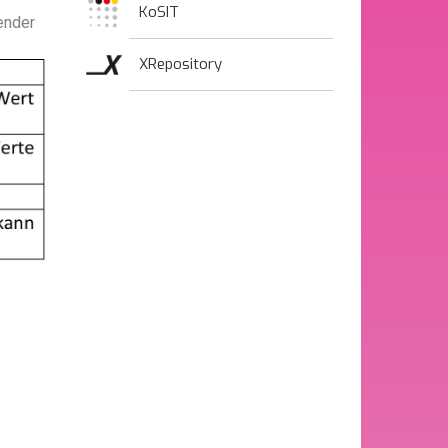
KoSIT
ender
XRepository