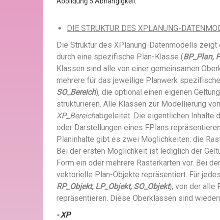
Abbildung 5 Abhängigkeit
DIE STRUKTUR DES XPLANUNG-DATENMO
Die Struktur des XPlanung-Datenmodells zeigt
durch eine spezifische Plan-Klasse (
BP_Plan, F
Klassen sind alle von einer gemeinsamen Obe
mehrere für das jeweilige Planwerk spezifische
SO_Bereich
), die optional einen eigenen Geltu
strukturieren. Alle Klassen zur Modellierung vo
XP_Bereich
abgeleitet. Die eigentlichen Inhalt
oder Darstellungen eines FPlans repräsentieren
Planinhalte gibt es zwei Möglichkeiten: die Ra
Bei der ersten Möglichkeit ist lediglich der Gelt
Form ein oder mehrere Rasterkarten vor. Bei der
vektorielle Plan-Objekte repräsentiert. Für jed
RP_Objekt, LP_Objekt, SO_Objekt
), von der all
repräsentieren. Diese Oberklassen sind wied
- XP