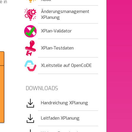
e in
Änderungsmanagement
XPlanung
XPlan-Validator
XPlan-Testdaten
XLeitstelle auf OpenCoDE
DOWNLOADS
Bild
Handreichung XPlanung
Bild
Leitfaden XPlanung
Bild