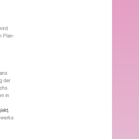
wird
n Plan-
lans
g der
chs.
en in
ekt,
anwerks