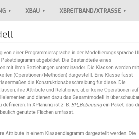
NG
XBAU
XBREITBAND/XTRASSE
ell
g von einer Programmiersprache in der Modellierungssprache 
. Paketdiagramm abgebildet. Die Bestandteile eines
 mit ihren Beziehungen untereinander. Die Klassen werden mit
gkeiten (Operationen/Methoden) dargestellt. Eine Klasse fasst
issermaßen die Konstruktionsbeschreibung für diese. Die
ssen, ihre Attribute und Relationen, aber keine Operationen auf
lelementen und dienen dazu das Gesamtmodell in überschauba
 definieren. In XPlanung ist z. B.
BP_Bebauung
ein Paket, das d
baulich genutzte Flächen umfasst.
hre Attribute in einem Klassendiagramm dargestellt werden. Die