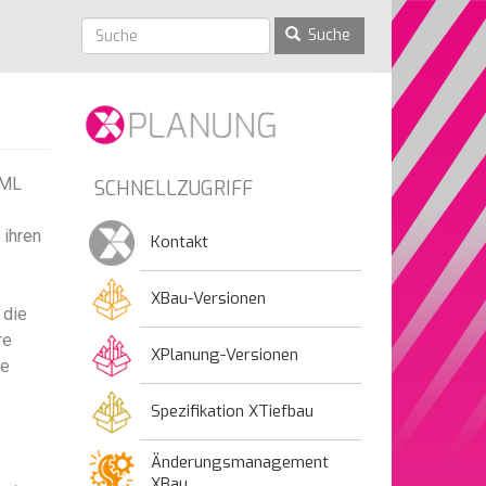
Suche
UML
SCHNELLZUGRIFF
 ihren
Kontakt
XBau-Versionen
 die
re
XPlanung-Versionen
ie
Spezifikation XTiefbau
Änderungsmanagement
XBau