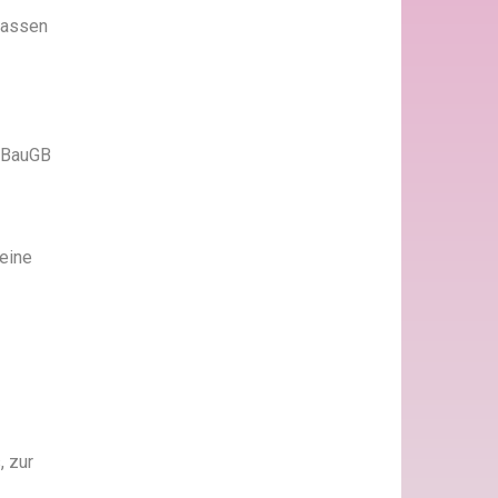
lassen
h BauGB
eine
, zur