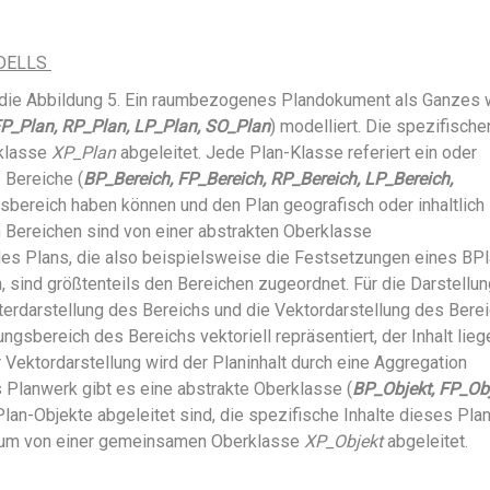
DELLS
 die Abbildung 5. Ein raumbezogenes Plandokument als Ganzes 
P_Plan, RP_Plan, LP_Plan, SO_Plan
) modelliert. Die spezifische
rklasse
XP_Plan
abgeleitet. Jede Plan-Klasse referiert ein oder
 Bereiche (
BP_Bereich, FP_Bereich, RP_Bereich, LP_Bereich,
ngsbereich haben können und den Plan geografisch oder inhaltlich
n Bereichen sind von einer abstrakten Oberklasse
e des Plans, die also beispielsweise die Festsetzungen eines BP
, sind größtenteils den Bereichen zugeordnet. Für die Darstellun
sterdarstellung des Bereichs und die Vektordarstellung des Berei
ungsbereich des Bereichs vektoriell repräsentiert, der Inhalt lieg
 Vektordarstellung wird der Planinhalt durch eine Aggregation
es Planwerk gibt es eine abstrakte Oberklasse (
BP_Objekt, FP_Obj
e Plan-Objekte abgeleitet sind, die spezifische Inhalte dieses Pl
erum von einer gemeinsamen Oberklasse
XP_Objekt
abgeleitet.