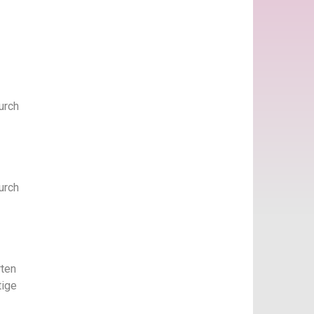
urch
urch
rten
tige