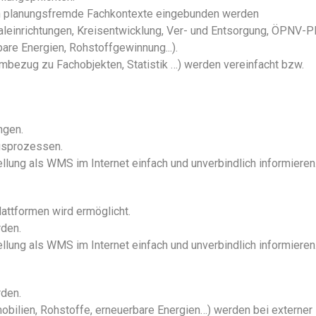
in planungsfremde Fachkontexte eingebunden werden
leinrichtungen, Kreisentwicklung, Ver- und Entsorgung, ÖPNV-P
are Energien, Rohstoffgewinnung...)
.
umbezug zu Fachobjekten, Statistik …) werden vereinfacht bzw.
ngen
.
ngsprozess
en.
ellung als WMS im Internet einfach und unverbindlich informieren
lattformen wird ermöglicht
.
rden
.
ellung als WMS im Internet einfach und unverbindlich informieren
rden.
mobilien, Rohstoffe, erneuerbare Energien…) werden bei externer