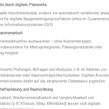
hts durch digitale Planwerke
alte maschinenlesbar, sodass sie automatisch verarbeitet, analy
end für digitale Baugenehmigungsverfahren (etwa im Zusammens
eo-Informationssystemen (GIS).
usammenarbeit
dienbruchfrei austauschen – ohne Konvertierungen,
. Insbesondere für Metropolregionen, Planungsverbände oder
ung möglich.
isierte Prüfungen, Abfragen und Analysen, z. B. im Rahmen von
hteanalysen oder Raumverträglichkeitsstudien. Digitale Assiste
rmen können direkt auf die strukturierte Datenbasis zugreifen.
schaftsplanung und Raumordnung
gbarkeit, Wiederverwendbarkeit und Vergleichbarkeit von
ards (z. B. XTrasse, XBau, XBreitband) lassen sich digitale