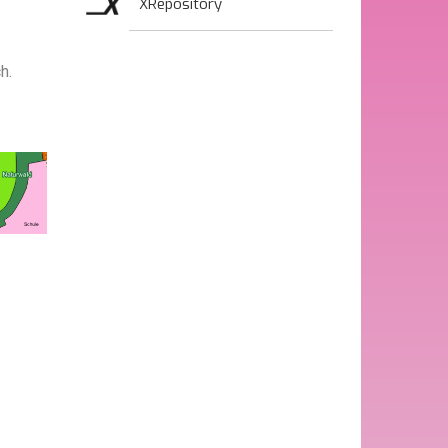
XRepository
h.