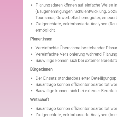
Planungsdaten können auf einfache Weise 
(Baugenehmigungen, Schulentwicklung, Sozia
Tourismus, Gewerbeflächenregister, erneuerb
Zielgerichtete, vektorbasierte Analysen (Ra
ermöglicht
.
Planer
:innen
Vereinfachte Übernahme bestehender Planu
Vereinfachte Versionierung während Planu
Bauwillige können sich bei externer Bereitst
Bürger:i
nnen
Der Einsatz standardbasierter Beteiligungsp
Bauanträge können effizienter bearbeitet we
Bauwillige können sich bei externer Bereitst
Wirtschaft
Bauanträge können effizienter bearbeitet we
Zielgerichtete, vektorbasierte Analysen (Im