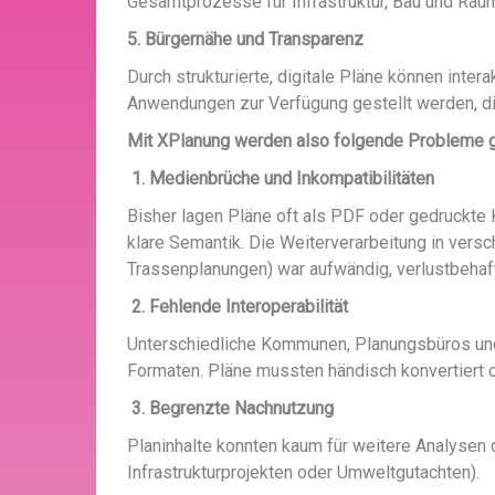
Gesamtprozesse für Infrastruktur, Bau und Raum
5. Bürgernähe und Transparenz
Durch strukturierte, digitale Pläne können inter
Anwendungen zur Verfügung gestellt werden, d
Mit XPlanung werden also folgende Probleme 
1. Medienbrüche und Inkompatibilitäten
Bisher lagen Pläne oft als PDF oder gedruckte 
klare Semantik. Die Weiterverarbeitung in vers
Trassenplanungen) war aufwändig, verlustbehaft
2. Fehlende Interoperabilität
Unterschiedliche Kommunen, Planungsbüros und
Formaten. Pläne mussten händisch konvertiert o
3. Begrenzte Nachnutzung
Planinhalte konnten kaum für weitere Analysen 
Infrastrukturprojekten oder Umweltgutachten).