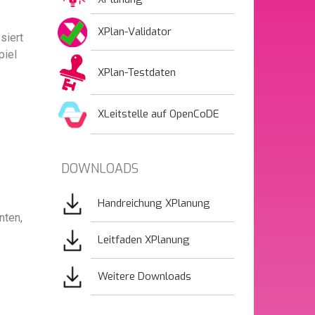
XPlan-Validator
siert
piel
XPlan-Testdaten
XLeitstelle auf OpenCoDE
DOWNLOADS
Bild
Handreichung XPlanung
nten,
Bild
Leitfaden XPlanung
Bild
Weitere Downloads