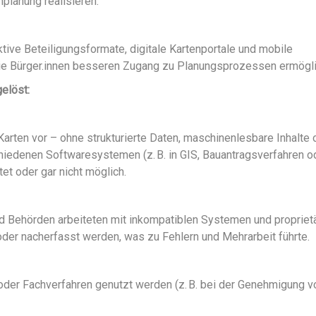
planung realisieren.
aktive Beteiligungsformate, digitale Kartenportale und mobile
ie Bürger.innen besseren Zugang zu Planungsprozessen ermögli
gelöst:
Karten vor – ohne strukturierte Daten, maschinenlesbare Inhalte 
chiedenen Softwaresystemen (z. B. in GIS, Bauantragsverfahren o
et oder gar nicht möglich.
 Behörden arbeiteten mit inkompatiblen Systemen und propriet
der nacherfasst werden, was zu Fehlern und Mehrarbeit führte.
oder Fachverfahren genutzt werden (z. B. bei der Genehmigung v