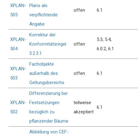
XPLAN-
Plans als
offen
6.1
505
verpflichtende
Angabe
Korrektur der
XPLAN-
5.3
5.4
Konformitätsregel
offen
504
6.0.2
6.1
3.2.3.1
Fachobjekte
XPLAN-
außerhalb des
offen
6.1
503
Geltungsbereichs
Differenzierung bei
XPLAN-
Festsetzungen
teilweise
6.1
502
bezüglich zu
akzeptiert
pflanzender Bäume
Abbildung von CEF-