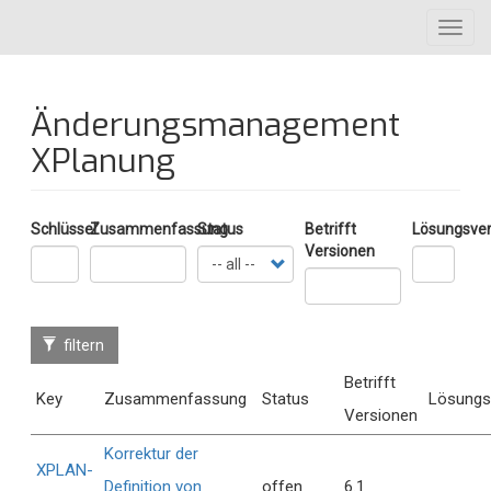
Direkt
Toggl
zum
navig
Inhalt
Änderungsmanagement
XPlanung
Schlüssel
Zusammenfassung
Status
Betrifft
Lösungsver
Versionen
filtern
Betrifft
Key
Zusammenfassung
Status
Lösungs
Versionen
Korrektur der
XPLAN-
Definition von
offen
6.1