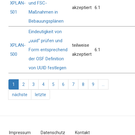
XPLAN-
und FSC-
akzeptiert
6.1
501
Maßnahmen in
Bebauungsplänen
Eindeutigkeit von
„uuid“ prüfen und
XPLAN-
teilweise
Form entsprechend
6.1
500
akzeptiert
der OSF Definition
von UUID festlegen
Seitennummerierung
Aktuelle
1
Seite
2
Seite
3
Seite
4
Seite
5
Seite
6
Seite
7
Seite
8
Seite
9
…
Seite
Nächste
nächste
Letzte
letzte
Seite
Seite
Impressum
Datenschutz
Kontakt