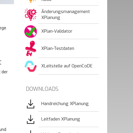
Änderungsmanagement
XPlanung
lege
XPlan-Validator
XPlan-Testdaten
t
XLeitstelle auf OpenCoDE
t der
DOWNLOADS
Bild
Handreichung XPlanung
Bild
Leitfaden XPlanung
 und
Bild