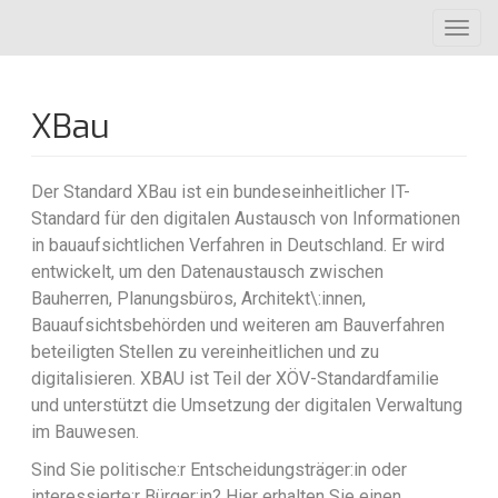
Direkt
Toggl
zum
navig
Inhalt
XBau
Der Standard XBau ist ein bundeseinheitlicher IT-
Standard für den digitalen Austausch von Informationen
in bauaufsichtlichen Verfahren in Deutschland. Er wird
entwickelt, um den Datenaustausch zwischen
Bauherren, Planungsbüros, Architekt\:innen,
Bauaufsichtsbehörden und weiteren am Bauverfahren
beteiligten Stellen zu vereinheitlichen und zu
digitalisieren. XBAU ist Teil der XÖV-Standardfamilie
und unterstützt die Umsetzung der digitalen Verwaltung
im Bauwesen.
Sind Sie politische:r Entscheidungsträger:in oder
interessierte:r Bürger:in? Hier erhalten Sie einen