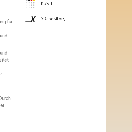
KoSIT
XRepository
ung für
 und
 und
eitet
r
Durch
ter