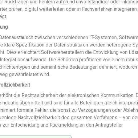
r Rückfragen und Fehlern aufgrund unvollständiger oder inkonsi
r prüfen, digital weiterleiten oder in Fachverfahren integrieren
ägt.
rung
en Datenaustausch zwischen verschiedenen IT-Systemen, Softwar
 klare Spezifikation der Datenstrukturen werden heterogene S
. Dies erleichtert Softwareherstellern die Entwicklung von Lös
t Integrationsaufwände. Die Behörden profitieren von einem robu
chrichtentypen und semantische Bedeutungen definiert, wodurch
weg gewährleistet wird.
ollziehbarkeit
erhöht die Rechtssicherheit der elektronischen Kommunikation. 
ndeutig übermittelt und sind für alle Beteiligten gleich interpreti
inimiert formale Fehler, die sonst zu Verzögerungen oder Ableh
kenlose Nachvollziehbarkeit des gesamten Verfahrens – von de
is zur Entscheidung und Rückmeldung an den Antragsteller.