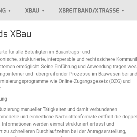
NG
XBAU
XBREITBAND/XTRASSE
ds XBau
e für alle Beteiligten im Bauantrags- und
nische, strukturierte, interoperable und rechtssichere Kommuni
stemen ermöglicht. Seine Einführung und Anwendung tragen wes
tungsinterner und -übergreifender Prozesse im Bauwesen bei un
ernisierungsprogramme wie Online-Zugangsgesetz (OZG) und
:
gung
eduzierung manueller Tätigkeiten und damit verbundenen
nmodelle und einheitliche Nachrichtenformate entfällt die doppe
 Informationen werden einmal strukturiert erfasst und
 zu schnelleren Durchlaufzeiten bei der Antragserstellung,