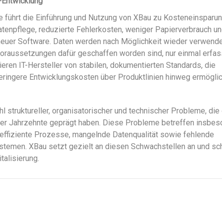
T-Entwicklung
ne führt die Einführung und Nutzung von XBau zu Kosteneinsparu
tenpflege, reduzierte Fehlerkosten, weniger Papierverbrauch u
neuer Software. Daten werden nach Möglichkeit wieder verwend
Voraussetzungen dafür geschaffen worden sind, nur einmal erfas
tieren IT-Hersteller von stabilen, dokumentierten Standards, die
ingere Entwicklungskosten über Produktlinien hinweg ermöglic
l struktureller, organisatorischer und technischer Probleme, die
er Jahrzehnte geprägt haben. Diese Probleme betreffen insbes
neffiziente Prozesse, mangelnde Datenqualität sowie fehlende
Systemen. XBau setzt gezielt an diesen Schwachstellen an und sc
talisierung.