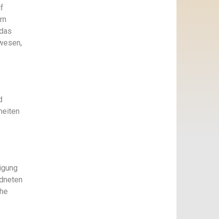
f
rn
 das
uwesen,
d
heiten
migung
rdneten
che