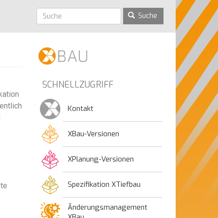
Suche
SCHNELLZUGRIFF
kation
entlich
Kontakt
d
XBau-Versionen
XPlanung-Versionen
Spezifikation XTiefbau
lte
Änderungsmanagement
XBau