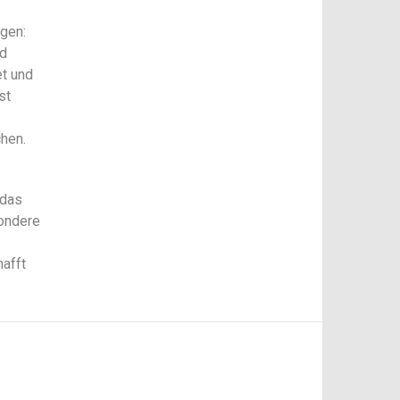
ngen:
nd
et und
st
hen.
 das
ondere
hafft