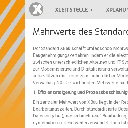
Direkt
zum
XLEITSTELLE
XPLANU
Inhalt
Mehrwerte des Standar
Der Standard XBau schafft umfassende Mehrwert
Baugenehmigungsverfahren, indem er die elektro
zwischen unterschiedlichen Akteuren und IT-Sy
zur Modernisierung und Digitalisierung verwal
unterstützen die Umsetzung behördlicher Mod
Verwaltung 4.0. Die wichtigsten Mehrwerte sind
1. Effizienzsteigerung und Prozessbeschleuni
Ein zentraler Mehrwert von XBau liegt in der R
Bearbeitungszeiten. Durch standardisierte Date
Dateneingabe („medienbruchfreie“ Bearbeitung):
systemübergreifend weiterverwendet. Dies führt