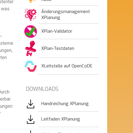
stenter
, was
Änderungsmanagement
XPlanung
XPlan-Validator
e-
ysteme
XPlan-Testdaten
ungen,
sten
XLeitstelle auf OpenCoDE
DOWNLOADS
Durch
erbar.
Bild
Handreichung XPlanung
nungen
r
Bild
Leitfaden XPlanung
Bild