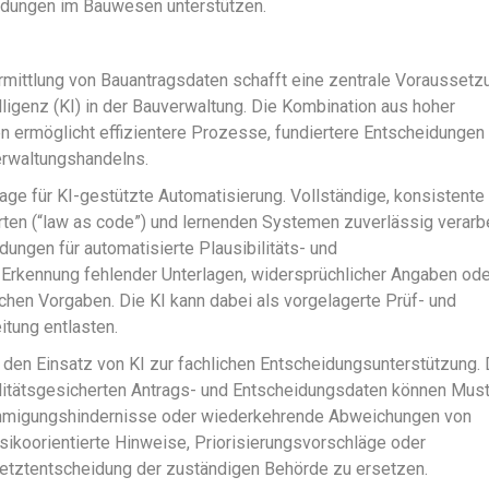
idungen im Bauwesen unterstützen.
rmittlung von Bauantragsdaten schafft eine zentrale Voraussetz
elligenz (KI) in der Bauverwaltung. Die Kombination aus hoher
n ermöglicht effizientere Prozesse, fundiertere Entscheidungen
erwaltungshandelns.
lage für KI-gestützte Automatisierung. Vollständige, konsistente
ten (“law as code”) und lernenden Systemen zuverlässig verarb
ungen für automatisierte Plausibilitäts- und
 Erkennung fehlender Unterlagen, widersprüchlicher Angaben ode
hen Vorgaben. Die KI kann dabei als vorgelagerte Prüf- und
tung entlasten.
den Einsatz von KI zur fachlichen Entscheidungsunterstützung. 
alitätsgesicherten Antrags- und Entscheidungsdaten können Mus
ehmigungshindernisse oder wiederkehrende Abweichungen von
sikoorientierte Hinweise, Priorisierungsvorschläge oder
etztentscheidung der zuständigen Behörde zu ersetzen.