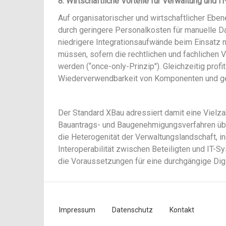
8. Wirtschaftliche Vorteile für Verwaltung und I
Auf organisatorischer und wirtschaftlicher Ebe
durch geringere Personalkosten für manuelle Da
niedrigere Integrationsaufwände beim Einsatz 
müssen, sofern die rechtlichen und fachlichen 
werden (“once-only-Prinzip"). Gleichzeitig profi
Wiederverwendbarkeit von Komponenten und ger
Der Standard XBau adressiert damit eine Vielzah
Bauantrags- und Baugenehmigungsverfahren üb
die Heterogenität der Verwaltungslandschaft, i
Interoperabilität zwischen Beteiligten und IT-
die Voraussetzungen für eine durchgängige Digi
Impressum
Datenschutz
Kontakt
Fußzeilenmenü