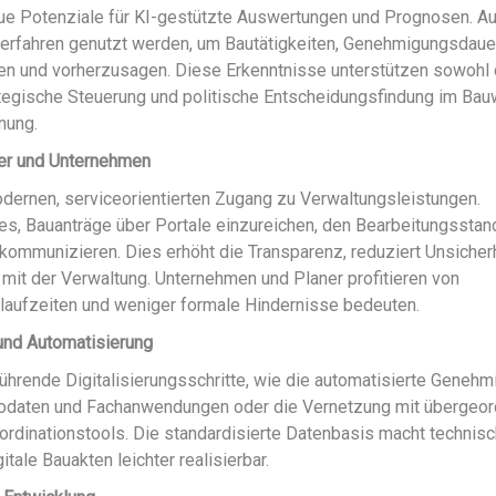
eue Potenziale für KI-gestützte Auswertungen und Prognosen. Au
erfahren genutzt werden, um Bautätigkeiten, Genehmigungsdaue
ren und vorherzusagen. Diese Erkenntnisse unterstützen sowohl
ategische Steuerung und politische Entscheidungsfindung im Ba
nung.
ger und Unternehmen
dernen, serviceorientierten Zugang zu Verwaltungsleistungen.
es, Bauanträge über Portale einzureichen, den Bearbeitungsstan
 kommunizieren. Dies erhöht die Transparenz, reduziert Unsicher
mit der Verwaltung. Unternehmen und Planer profitieren von
hlaufzeiten und weniger formale Hindernisse bedeuten.
 und Automatisierung
führende Digitalisierungsschritte, wie die automatisierte Geneh
n Geodaten und Fachanwendungen oder die Vernetzung mit übergeo
ordinationstools. Die standardisierte Datenbasis macht technis
itale Bauakten leichter realisierbar.