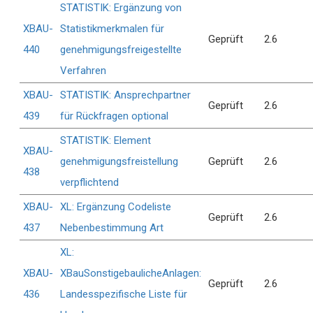
STATISTIK: Ergänzung von
XBAU-
Statistikmerkmalen für
Geprüft
2.6
440
genehmigungsfreigestellte
Verfahren
XBAU-
STATISTIK: Ansprechpartner
Geprüft
2.6
439
für Rückfragen optional
STATISTIK: Element
XBAU-
genehmigungsfreistellung
Geprüft
2.6
438
verpflichtend
XBAU-
XL: Ergänzung Codeliste
Geprüft
2.6
437
Nebenbestimmung Art
XL:
XBAU-
XBauSonstigebaulicheAnlagen:
Geprüft
2.6
436
Landesspezifische Liste für