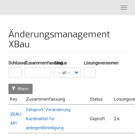
Direkt
Toggl
zum
navig
Inhalt
Änderungsmanagement
XBau
Schlüssel
Zusammenfassung
Status
Lösungsversionen
filtern
Key
Zusammenfassung
Status
Lösungsve
Dataport: Veränderung
XBAU-
Kardinalität für
Geprüft
2.6
441
anliegenBeteiligung