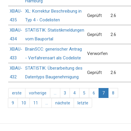
Hamburg
XBAU-
XL: Korrektur Beschreibung in
Geprüft
2.6
435
Typ 4 - Codelisten
XBAU-
STATISTIK: Statistikmeldungen
Geprüft
2.6
434
vom Bauportal
XBAU-
BrainSCC: generischer Antrag
Verworfen
433
- Verfahrensart als Codeliste
XBAU-
STATISTIK: Überarbeitung des
Geprüft
2.6
432
Datentyps Baugenehmigung
Seitennummerierung
Erste
erste
Vorherige
vorherige
…
Seite
3
Seite
4
Seite
5
Seite
6
Aktuelle
7
Seite
8
Seite
Seite
Seite
Seite
9
Seite
10
Seite
11
…
Nächste
nächste
Letzte
letzte
Seite
Seite