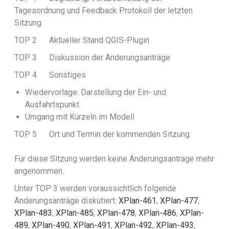
Tagesordnung und Feedback Protokoll der letzten
Sitzung
TOP 2 Aktueller Stand QGIS-Plugin
TOP 3 Diskussion der Änderungsanträge
TOP 4 Sonstiges
Wiedervorlage: Darstellung der Ein- und
Ausfahrtspunkt
Umgang mit Kürzeln im Modell
TOP 5 Ort und Termin der kommenden Sitzung
Für diese Sitzung werden keine Änderungsanträge mehr
angenommen.
Unter TOP 3 werden voraussichtlich folgende
Änderungsanträge diskutiert:
XPlan-461
,
XPlan-477
,
XPlan-483
,
XPlan-485
,
XPlan-478
,
XPlan-486
,
XPlan-
489
,
XPlan-490
,
XPlan-491
,
XPlan-492
,
XPlan-493
,