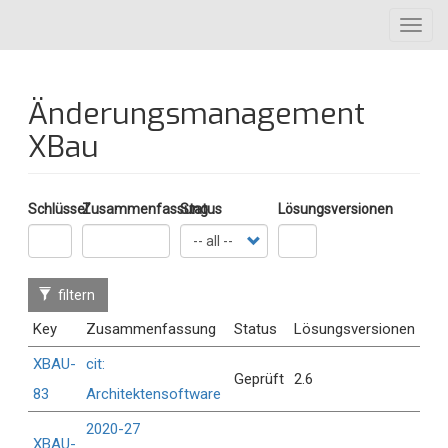
Direkt
Toggl
zum
navig
Inhalt
Änderungsmanagement
XBau
Schlüssel
Zusammenfassung
Status
Lösungsversionen
filtern
Key
Zusammenfassung
Status
Lösungsversionen
XBAU-
cit:
Geprüft
2.6
83
Architektensoftware
2020-27
XBAU-