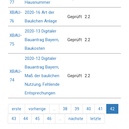
77
Hausnummer
XBAU-
2020-16 Art der
Geprüft
2.2
76
Baulichen Anlage
2020-13 Digitaler
XBAU-
Bauantrag Bayern;
Geprüft
2.2
75
Baukosten
2020-12 Digitaler
Bauantrag Bayern;
XBAU-
Maß der baulichen
Geprüft
2.2
74
Nutzung, Fehlende
Entsprechungen
Seitennummerierung
Erste
erste
Vorherige
vorherige
…
Seite
38
Seite
39
Seite
40
Seite
41
Aktuelle
42
Seite
Seite
Seite
Seite
43
Seite
44
Seite
45
Seite
46
…
Nächste
nächste
Letzte
letzte
Seite
Seite