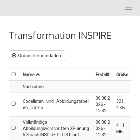
Direkt
Toggl
zum
navig
Inhalt
Transformation INSPIRE
Ordner herunterladen
Name
Erstellt
Größe
Nach oben
06.08.2
Codelisten_und_Abbildungstabell
321.1
026 -
en_5.3.zip
4 KB
12:32
Vollständige
06.08.2
4.11
Abbildungsvorschriften XPlanung
026 -
MB
5.3 nach INSPIRE PLU 4.0.pdf
12:32