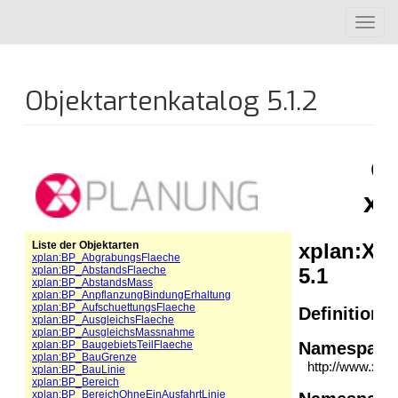
Direkt
Toggl
zum
navig
Inhalt
Objektartenkatalog 5.1.2
DATEI