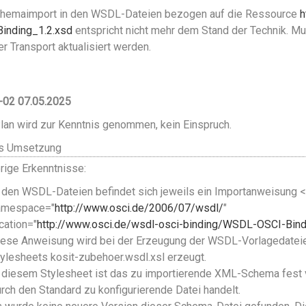
chemaimport in den WSDL-Dateien bezogen auf die Ressource
h
inding_1.2.xsd
entspricht nicht mehr dem Stand der Technik. 
er Transport aktualisiert werden.
-02 07.05.2025
lan wird zur Kenntnis genommen, kein Einspruch.
us Umsetzung
rige Erkenntnisse:
 den WSDL-Dateien befindet sich jeweils ein Importanweisung 
amespace="
http://www.osci.de/2006/07/wsdl/
"
cation="
http://www.osci.de/wsdl-osci-binding/WSDL-OSCI-Bind
ese Anweisung wird bei der Erzeugung der WSDL-Vorlagedateie
ylesheets kosit-zubehoer.wsdl.xsl erzeugt.
 diesem Stylesheet ist das zu importierende XML-Schema fest 
rch den Standard zu konfigurierende Datei handelt.