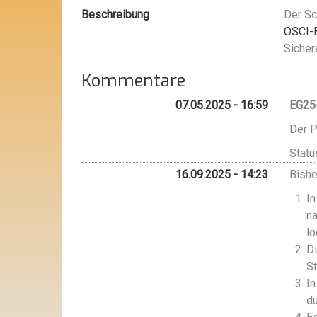
Beschreibung
Der S
OSCI-B
Sicher
Kommentare
07.05.2025 - 16:59
EG25
Der P
Stat
16.09.2025 - 14:23
Bishe
In
n
lo
Di
St
In
du