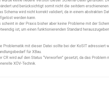
 wurde keine neuere Version dieser Schema-Datei gefunden. Die
ändert und berücksichtigt somit nicht die seitdem erschienene
s Schema wird nicht korrekt validiert, da in einem abstrakten Dat
fgelöst werden kann.
 scheint in der Praxis bisher aber keine Probleme mit der Sche
twendig ist, um einen funktionierenden Standard herauszugeben
e Problematik mit dieser Datei sollte bei der KoSIT adressiert 
ndlungsbedarf für XBau.
r CR wird auf den Status “Verworfen” gesetzt, da das Problem ni
nerelle XÖV-Technik.