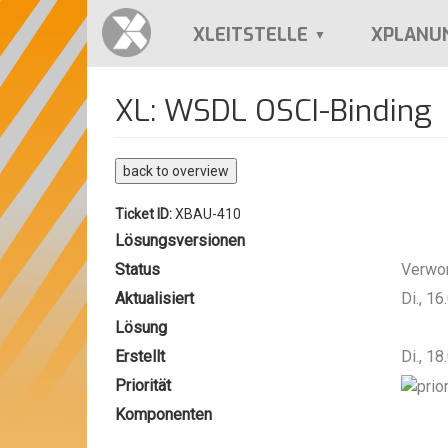
Direkt
zum
XLEITSTELLE
XPLANU
Inhalt
XL: WSDL OSCI-Binding
back to overview
Ticket ID:
XBAU-410
Lösungsversionen
Status
Verwo
Aktualisiert
Di., 1
Lösung
Erstellt
Di., 1
Priorität
Komponenten