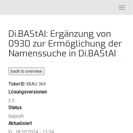
Direkt
Toggl
zum
navig
Inhalt
Di.BAStAI: Ergänzung von
0930 zur Ermöglichung der
Namenssuche in Di.BAStAI
back to overview
Ticket ID:
XBAU-369
Lösungsversionen
2.5
Status
Geprüft
Aktualisiert
Fr., 18.10.2024 - 11:54